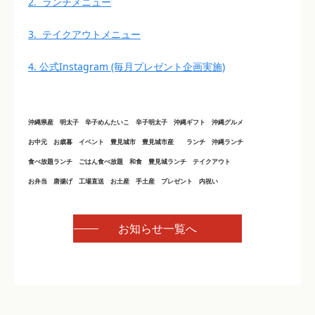
2. ランチメニュー
3. テイクアウトメニュー
4. 公式Instagram (毎月プレゼント企画実施)
沖縄県産 明太子 辛子めんたいこ 辛子明太子 沖縄ギフト 沖縄グルメ
お中元 お歳暮 イベント 豊見城市 豊見城市産 ランチ 沖縄ランチ
食べ放題ランチ ごはん食べ放題 和食 豊見城ランチ テイクアウト
お弁当 唐揚げ 工場直送 お土産 手土産 プレゼント 内祝い
お知らせ一覧へ