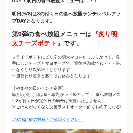
DAY！明日の食べ放題メニューは…？！
明日(5/8)は8の付く日の食べ放題ランチレベルアッ
プDAYとなります。
第9弾の食べ放題メニューは
『炙り明
太チーズポテト』
です。
フライドポテトにピリ辛の明太マヨをたっぷりかけて、炙ってチ
香ばしいチーズとマヨネーズで、背徳感満載でも・・・箸がとま
※なくなり次第終了となります

※週替わり定食と豚汁はお休みとなります
【やまやの日のランチ企画】

毎月8が付く日は食べ放題がレベルアップ！ 食べ放題メニューに"
※8が付く日が定休日の場合は実施いたしません。

※ごはんがなくなり次第ラストオーダー前でも終了になる場合が
Instagramの投稿もご確認ください！